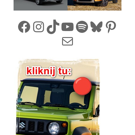
Facebook
Instagram
TikTok
YouTube
Spotify
Bluesk
Pint
Mail