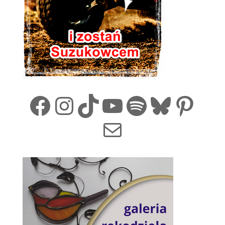
Facebook
Instagram
TikTok
YouTube
Spotify
Bluesk
Pint
Mail