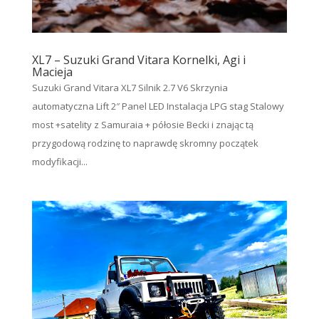
XL7 – Suzuki Grand Vitara Kornelki, Agi i
Macieja
Suzuki Grand Vitara XL7 Silnik 2.7 V6 Skrzynia
automatyczna Lift 2″ Panel LED Instalacja LPG stag Stalowy
most +satelity z Samuraia + półosie Becki i znając tą
przygodową rodzinę to naprawdę skromny początek
modyfikacji...