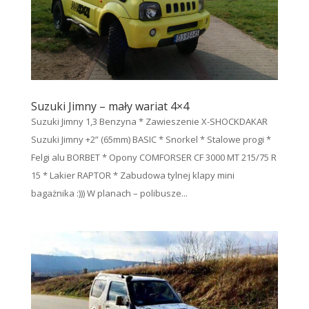
Suzuki Jimny – mały wariat 4×4
Suzuki Jimny 1,3 Benzyna * Zawieszenie X-SHOCKDAKAR
Suzuki Jimny +2” (65mm) BASIC * Snorkel * Stalowe progi *
Felgi alu BORBET * Opony COMFORSER CF 3000 MT 215/75 R
15 * Lakier RAPTOR * Zabudowa tylnej klapy mini
bagażnika :))) W planach – polibusze...