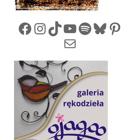
Facebook
Instagram
TikTok
YouTube
Spotify
Bluesk
Pint
Mail