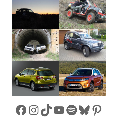
Facebook
Instagram
TikTok
YouTube
Spotify
Bluesk
Pint