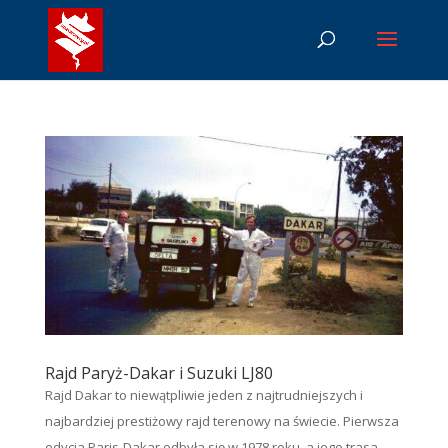
Rajd Paryż-Dakar i Suzuki LJ80
Rajd Dakar to niewątpliwie jeden z najtrudniejszych i
najbardziej prestiżowy rajd terenowy na świecie. Pierwsza
edycja Paris-Dakar odbyła się w 1978 roku, a jego trasa