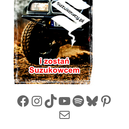
Facebook
Instagram
TikTok
YouTube
Spotify
Bluesk
Pint
Mail