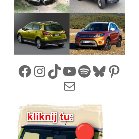
Facebook
Instagram
TikTok
YouTube
Spotify
Bluesk
Pint
Mail